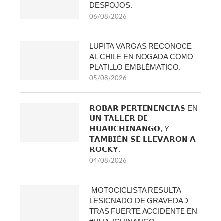
DESPOJOS.
06/08/2026
LUPITA VARGAS RECONOCE
AL CHILE EN NOGADA COMO
PLATILLO EMBLÉMATICO.
05/08/2026
𝗥𝗢𝗕𝗔𝗥 𝗣𝗘𝗥𝗧𝗘𝗡𝗘𝗡𝗖𝗜𝗔𝗦 EN
𝗨𝗡 𝗧𝗔𝗟𝗟𝗘𝗥 𝗗𝗘
𝗛𝗨𝗔𝗨𝗖𝗛𝗜𝗡𝗔𝗡𝗚𝗢, Y
𝗧𝗔𝗠𝗕𝗜É𝗡 𝗦𝗘 𝗟𝗟𝗘𝗩𝗔𝗥𝗢𝗡 𝗔
𝗥𝗢𝗖𝗞𝗬.
04/08/2026
MOTOCICLISTA RESULTA
LESIONADO DE GRAVEDAD
TRAS FUERTE ACCIDENTE EN