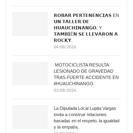
𝗥𝗢𝗕𝗔𝗥 𝗣𝗘𝗥𝗧𝗘𝗡𝗘𝗡𝗖𝗜𝗔𝗦 EN
𝗨𝗡 𝗧𝗔𝗟𝗟𝗘𝗥 𝗗𝗘
𝗛𝗨𝗔𝗨𝗖𝗛𝗜𝗡𝗔𝗡𝗚𝗢, Y
𝗧𝗔𝗠𝗕𝗜É𝗡 𝗦𝗘 𝗟𝗟𝗘𝗩𝗔𝗥𝗢𝗡 𝗔
𝗥𝗢𝗖𝗞𝗬.
04/08/2026
MOTOCICLISTA RESULTA
LESIONADO DE GRAVEDAD
TRAS FUERTE ACCIDENTE EN
#HUAUCHINANGO.
03/08/2026
La Diputada Local Lupita Vargas
invita a construir relaciones
basadas en el respeto, la igualdad
y la empatía.