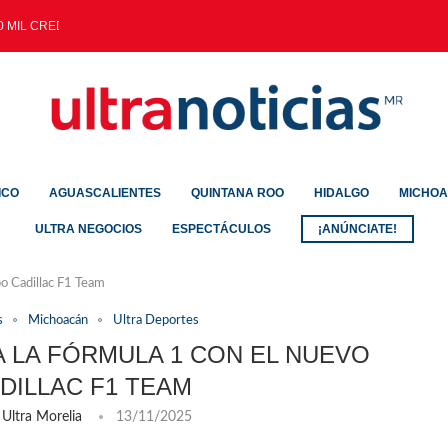
 MIL CREDENCIALES EXPEDIDAS...
ICO
AGUASCALIENTES
QUINTANA ROO
HIDALGO
MICHO
ULTRA NEGOCIOS
ESPECTÁCULOS
¡ANÚNCIATE!
po Cadillac F1 Team
s
Michoacán
Ultra Deportes
 LA FÓRMULA 1 CON EL NUEVO
DILLAC F1 TEAM
Ultra Morelia
13/11/2025