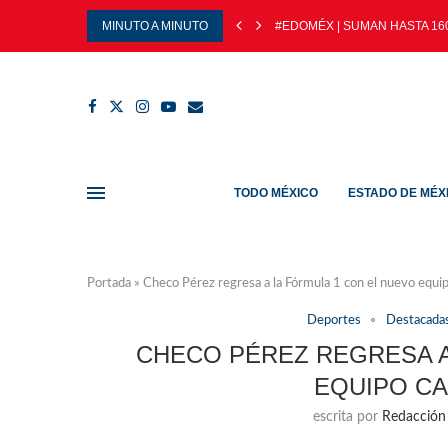
MINUTO A MINUTO
#EDOMÉX | SUMAN HASTA 160
TODO MÉXICO
ESTADO DE MÉX
Portada
»
Checo Pérez regresa a la Fórmula 1 con el nuevo equi
Deportes
Destacada
CHECO PÉREZ REGRESA A
EQUIPO CA
escrita por
Redacción 