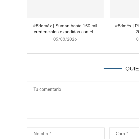
#Edoméx | Suman hasta 160 mil
#Edméx | P
credenciales expedidas con el...
2
05/08/2026
0
QUI