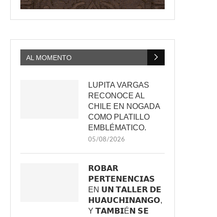
AL MOMENTO
LUPITA VARGAS
RECONOCE AL
CHILE EN NOGADA
COMO PLATILLO
EMBLÉMATICO.
05/08/2026
𝗥𝗢𝗕𝗔𝗥
𝗣𝗘𝗥𝗧𝗘𝗡𝗘𝗡𝗖𝗜𝗔𝗦
EN 𝗨𝗡 𝗧𝗔𝗟𝗟𝗘𝗥 𝗗𝗘
𝗛𝗨𝗔𝗨𝗖𝗛𝗜𝗡𝗔𝗡𝗚𝗢,
Y 𝗧𝗔𝗠𝗕𝗜É𝗡 𝗦𝗘