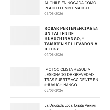
AL CHILE EN NOGADA COMO
PLATILLO EMBLÉMATICO.
05/08/2026
𝗥𝗢𝗕𝗔𝗥 𝗣𝗘𝗥𝗧𝗘𝗡𝗘𝗡𝗖𝗜𝗔𝗦 EN
𝗨𝗡 𝗧𝗔𝗟𝗟𝗘𝗥 𝗗𝗘
𝗛𝗨𝗔𝗨𝗖𝗛𝗜𝗡𝗔𝗡𝗚𝗢, Y
𝗧𝗔𝗠𝗕𝗜É𝗡 𝗦𝗘 𝗟𝗟𝗘𝗩𝗔𝗥𝗢𝗡 𝗔
𝗥𝗢𝗖𝗞𝗬.
04/08/2026
MOTOCICLISTA RESULTA
LESIONADO DE GRAVEDAD
TRAS FUERTE ACCIDENTE EN
#HUAUCHINANGO.
03/08/2026
La Diputada Local Lupita Vargas