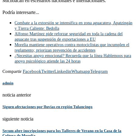
Michoacán en escenarios nacionales e internacionales.
Podría interesarte...
Combate a la extorsión se intensifica en zona aguacatera, Apatzingán
y Tierra Caliente: Bedolla
Alfonso Martínez pide reforzar seguridad en toda la cadena del
aguacate tras suspensión de exportaciones a EU
Morelia mantiene operativos contra motociclistas que incumplen el
reglamento; priorizan prevención de accidentes
¿Necesitas apoyo emocional? Recuerda que la línea Hablemoos para
apoyo psicológico atiende las 24 horas
Compartir
Facebook
Twitter
Linkedin
Whatsapp
Telegram
admin
noticia anterior
Siguen afectaciones por lluvias en región Tulancingo
siguiente noticia
Secum abre inscripciones para los Talleres de Verano en la Casa de la
Cultura de Morelia