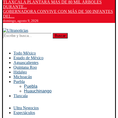
TLAXCALA PLANTARÁ MÁS DE 80 MIL ÁRBOLES
DURANTE...
GOBERNADORA CONVIVE CON MÁS DE 500 INFANTES
DEL...
domingo, agosto 9, 2026
Buscar
Todo México
Estado de México
Aguascalientes
Quintana Roo
Hidalgo
Michoacán
Puebla
Puebla
Huauchinango
Tlaxcala
Ultra Negocios
Espectáculos