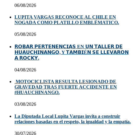
06/08/2026
LUPITA VARGAS RECONOCE AL CHILE EN
NOGADA COMO PLATILLO EMBLÉMATICO.
05/08/2026
𝗥𝗢𝗕𝗔𝗥 𝗣𝗘𝗥𝗧𝗘𝗡𝗘𝗡𝗖𝗜𝗔𝗦 EN 𝗨𝗡 𝗧𝗔𝗟𝗟𝗘𝗥 𝗗𝗘
𝗛𝗨𝗔𝗨𝗖𝗛𝗜𝗡𝗔𝗡𝗚𝗢, Y 𝗧𝗔𝗠𝗕𝗜É𝗡 𝗦𝗘 𝗟𝗟𝗘𝗩𝗔𝗥𝗢𝗡
𝗔 𝗥𝗢𝗖𝗞𝗬.
04/08/2026
MOTOCICLISTA RESULTA LESIONADO DE
GRAVEDAD TRAS FUERTE ACCIDENTE EN
#HUAUCHINANGO.
03/08/2026
La Diputada Local Lupita Vargas invita a construir
relaciones basadas en el respeto, la igualdad y la empatía.
30/07/2026