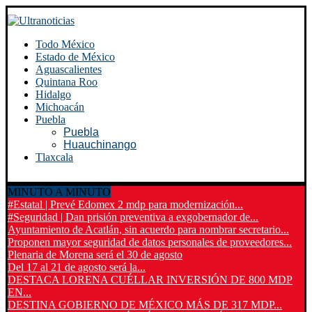
Todo México
Estado de México
Aguascalientes
Quintana Roo
Hidalgo
Michoacán
Puebla
Puebla
Huauchinango
Tlaxcala
MINUTO A MINUTO
#Estatal | Prevé Edomex 2 mdp para modernización...
#Seguridad | Dan prisión preventiva a exgobernador de...
Ayuntamiento de Acatlán, sin acuerdo para nombrar secretario...
Proponen mayor seguridad de datos personales de proveedores...
Plenaria de Morena será el 30 de agosto
Del 17 al 21 de agosto será la...
DESTACA LORENA CUÉLLAR INVERSIÓN DE 800 MDP
EN...
DESTINA GOBIERNO DE MÉXICO MÁS DE 317 MDP...