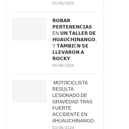
05/08/2026
𝗥𝗢𝗕𝗔𝗥
𝗣𝗘𝗥𝗧𝗘𝗡𝗘𝗡𝗖𝗜𝗔𝗦
EN 𝗨𝗡 𝗧𝗔𝗟𝗟𝗘𝗥 𝗗𝗘
𝗛𝗨𝗔𝗨𝗖𝗛𝗜𝗡𝗔𝗡𝗚𝗢,
Y 𝗧𝗔𝗠𝗕𝗜É𝗡 𝗦𝗘
𝗟𝗟𝗘𝗩𝗔𝗥𝗢𝗡 𝗔
𝗥𝗢𝗖𝗞𝗬.
04/08/2026
MOTOCICLISTA
RESULTA
LESIONADO DE
GRAVEDAD TRAS
FUERTE
ACCIDENTE EN
#HUAUCHINANGO.
03/08/2026