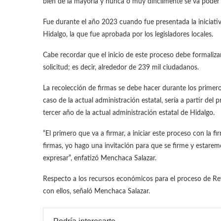
bien de la mayoría y nunca o muy difícilmente se va poder
Fue durante el año 2023 cuando fue presentada la iniciat
Hidalgo, la que fue aprobada por los legisladores locales.
Cabe recordar que el inicio de este proceso debe formalizar
solicitud; es decir, alrededor de 239 mil ciudadanos.
La recolección de firmas se debe hacer durante los primero
caso de la actual administración estatal, sería a partir del 
tercer año de la actual administración estatal de Hidalgo.
“El primero que va a firmar, a iniciar este proceso con la f
firmas, yo hago una invitación para que se firme y estaremo
expresar”, enfatizó Menchaca Salazar.
Respecto a los recursos económicos para el proceso de R
con ellos, señaló Menchaca Salazar.