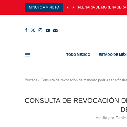
MINUTO A MINUTO
PLENARIA DE MORENA SERÁ 
TODO MÉXICO
ESTADO DE MÉX
Portada
»
Consulta de revocación de mandato podría ser a finale
CONSULTA DE REVOCACIÓN D
D
escrita por
Daniel