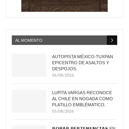
AL MOMENTO
AUTOPISTA MÉXICO-TUXPAN
EPICENTRO DE ASALTOS Y
DESPOJOS.
06/08/2026
LUPITA VARGAS RECONOCE
AL CHILE EN NOGADA COMO
PLATILLO EMBLÉMATICO.
05/08/2026
𝗥𝗢𝗕𝗔𝗥 𝗣𝗘𝗥𝗧𝗘𝗡𝗘𝗡𝗖𝗜𝗔𝗦 EN