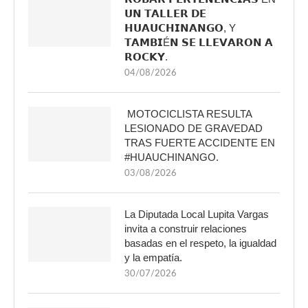
𝗨𝗡 𝗧𝗔𝗟𝗟𝗘𝗥 𝗗𝗘
𝗛𝗨𝗔𝗨𝗖𝗛𝗜𝗡𝗔𝗡𝗚𝗢, Y
𝗧𝗔𝗠𝗕𝗜É𝗡 𝗦𝗘 𝗟𝗟𝗘𝗩𝗔𝗥𝗢𝗡 𝗔
𝗥𝗢𝗖𝗞𝗬.
04/08/2026
MOTOCICLISTA RESULTA
LESIONADO DE GRAVEDAD
TRAS FUERTE ACCIDENTE EN
#HUAUCHINANGO.
03/08/2026
La Diputada Local Lupita Vargas
invita a construir relaciones
basadas en el respeto, la igualdad
y la empatía.
30/07/2026