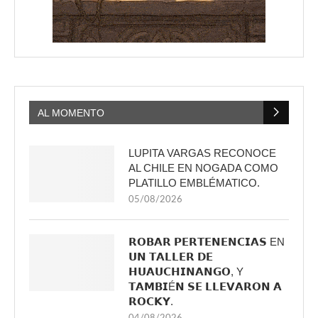
AL MOMENTO
LUPITA VARGAS RECONOCE
AL CHILE EN NOGADA COMO
PLATILLO EMBLÉMATICO.
05/08/2026
𝗥𝗢𝗕𝗔𝗥 𝗣𝗘𝗥𝗧𝗘𝗡𝗘𝗡𝗖𝗜𝗔𝗦 EN
𝗨𝗡 𝗧𝗔𝗟𝗟𝗘𝗥 𝗗𝗘
𝗛𝗨𝗔𝗨𝗖𝗛𝗜𝗡𝗔𝗡𝗚𝗢, Y
𝗧𝗔𝗠𝗕𝗜É𝗡 𝗦𝗘 𝗟𝗟𝗘𝗩𝗔𝗥𝗢𝗡 𝗔
𝗥𝗢𝗖𝗞𝗬.