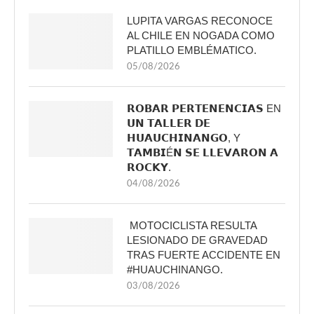
LUPITA VARGAS RECONOCE
AL CHILE EN NOGADA COMO
PLATILLO EMBLÉMATICO.
05/08/2026
𝗥𝗢𝗕𝗔𝗥 𝗣𝗘𝗥𝗧𝗘𝗡𝗘𝗡𝗖𝗜𝗔𝗦 EN
𝗨𝗡 𝗧𝗔𝗟𝗟𝗘𝗥 𝗗𝗘
𝗛𝗨𝗔𝗨𝗖𝗛𝗜𝗡𝗔𝗡𝗚𝗢, Y
𝗧𝗔𝗠𝗕𝗜É𝗡 𝗦𝗘 𝗟𝗟𝗘𝗩𝗔𝗥𝗢𝗡 𝗔
𝗥𝗢𝗖𝗞𝗬.
04/08/2026
MOTOCICLISTA RESULTA
LESIONADO DE GRAVEDAD
TRAS FUERTE ACCIDENTE EN
#HUAUCHINANGO.
03/08/2026