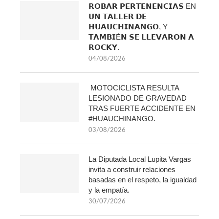
𝗥𝗢𝗕𝗔𝗥 𝗣𝗘𝗥𝗧𝗘𝗡𝗘𝗡𝗖𝗜𝗔𝗦 EN
𝗨𝗡 𝗧𝗔𝗟𝗟𝗘𝗥 𝗗𝗘
𝗛𝗨𝗔𝗨𝗖𝗛𝗜𝗡𝗔𝗡𝗚𝗢, Y
𝗧𝗔𝗠𝗕𝗜É𝗡 𝗦𝗘 𝗟𝗟𝗘𝗩𝗔𝗥𝗢𝗡 𝗔
𝗥𝗢𝗖𝗞𝗬.
04/08/2026
MOTOCICLISTA RESULTA
LESIONADO DE GRAVEDAD
TRAS FUERTE ACCIDENTE EN
#HUAUCHINANGO.
03/08/2026
La Diputada Local Lupita Vargas
invita a construir relaciones
basadas en el respeto, la igualdad
y la empatía.
30/07/2026