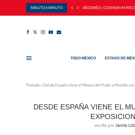
MINUTO A MINUTO
#EDOMÉX | CODHEM HA RECIB
TODO MÉXICO
ESTADO DE MÉX
Portada
»
Desde España viene el Museo del Prado a Morelia con e
DESDE ESPAÑA VIENE EL M
EXPOSICION
escrita por
Jannia Liz