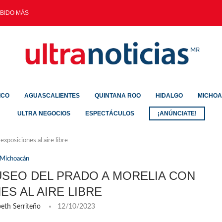
IDO MÁS DE 3...
ICO
AGUASCALIENTES
QUINTANA ROO
HIDALGO
MICHO
ULTRA NEGOCIOS
ESPECTÁCULOS
¡ANÚNCIATE!
xposiciones al aire libre
Michoacán
USEO DEL PRADO A MORELIA CON
ES AL AIRE LIBRE
beth Serriteño
12/10/2023