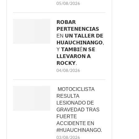
05/08/2026
𝗥𝗢𝗕𝗔𝗥
𝗣𝗘𝗥𝗧𝗘𝗡𝗘𝗡𝗖𝗜𝗔𝗦
EN 𝗨𝗡 𝗧𝗔𝗟𝗟𝗘𝗥 𝗗𝗘
𝗛𝗨𝗔𝗨𝗖𝗛𝗜𝗡𝗔𝗡𝗚𝗢,
Y 𝗧𝗔𝗠𝗕𝗜É𝗡 𝗦𝗘
𝗟𝗟𝗘𝗩𝗔𝗥𝗢𝗡 𝗔
𝗥𝗢𝗖𝗞𝗬.
04/08/2026
MOTOCICLISTA
RESULTA
LESIONADO DE
GRAVEDAD TRAS
FUERTE
ACCIDENTE EN
#HUAUCHINANGO.
03/08/2026