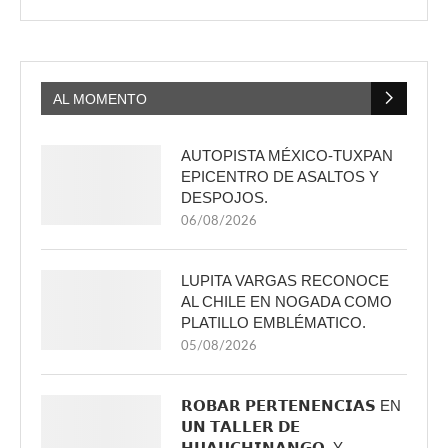
AL MOMENTO
AUTOPISTA MÉXICO-TUXPAN
EPICENTRO DE ASALTOS Y
DESPOJOS.
06/08/2026
LUPITA VARGAS RECONOCE
AL CHILE EN NOGADA COMO
PLATILLO EMBLÉMATICO.
05/08/2026
𝗥𝗢𝗕𝗔𝗥 𝗣𝗘𝗥𝗧𝗘𝗡𝗘𝗡𝗖𝗜𝗔𝗦 EN
𝗨𝗡 𝗧𝗔𝗟𝗟𝗘𝗥 𝗗𝗘
𝗛𝗨𝗔𝗨𝗖𝗛𝗜𝗡𝗔𝗡𝗚𝗢, Y