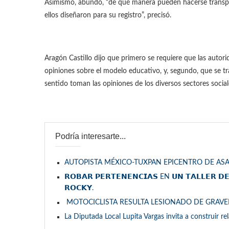
Asimismo, abundó, “de qué manera pueden hacerse transpar
ellos diseñaron para su registro”, precisó.
Aragón Castillo dijo que primero se requiere que las autor
opiniones sobre el modelo educativo, y, segundo, que se t
sentido toman las opiniones de los diversos sectores social
Podría interesarte...
AUTOPISTA MÉXICO-TUXPAN EPICENTRO DE ASA
𝗥𝗢𝗕𝗔𝗥 𝗣𝗘𝗥𝗧𝗘𝗡𝗘𝗡𝗖𝗜𝗔𝗦 EN 𝗨𝗡 𝗧𝗔𝗟𝗟𝗘𝗥 𝗗
𝗥𝗢𝗖𝗞𝗬.
MOTOCICLISTA RESULTA LESIONADO DE GRAV
La Diputada Local Lupita Vargas invita a construir re