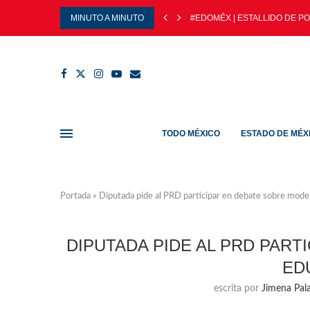
MINUTO A MINUTO
#EDOMÉX | ESTALLIDO DE PO
TODO MÉXICO
ESTADO DE MÉX
Portada
»
Diputada pide al PRD participar en debate sobre mode
DIPUTADA PIDE AL PRD PAR
ED
escrita por
Jimena Pala