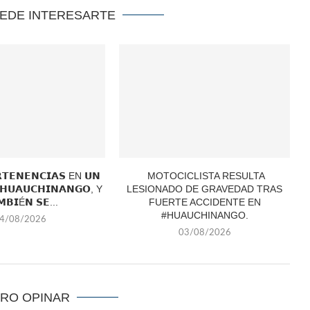
UEDE INTERESARTE
𝗧𝗘𝗡𝗘𝗡𝗖𝗜𝗔𝗦 EN 𝗨𝗡
MOTOCICLISTA RESULTA
 𝗛𝗨𝗔𝗨𝗖𝗛𝗜𝗡𝗔𝗡𝗚𝗢, Y
LESIONADO DE GRAVEDAD TRAS
𝗠𝗕𝗜É𝗡 𝗦𝗘...
FUERTE ACCIDENTE EN
#HUAUCHINANGO.
4/08/2026
03/08/2026
ERO OPINAR