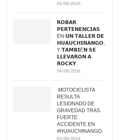
05/08/2026
𝗥𝗢𝗕𝗔𝗥
𝗣𝗘𝗥𝗧𝗘𝗡𝗘𝗡𝗖𝗜𝗔𝗦
EN 𝗨𝗡 𝗧𝗔𝗟𝗟𝗘𝗥 𝗗𝗘
𝗛𝗨𝗔𝗨𝗖𝗛𝗜𝗡𝗔𝗡𝗚𝗢,
Y 𝗧𝗔𝗠𝗕𝗜É𝗡 𝗦𝗘
𝗟𝗟𝗘𝗩𝗔𝗥𝗢𝗡 𝗔
𝗥𝗢𝗖𝗞𝗬.
04/08/2026
MOTOCICLISTA
RESULTA
LESIONADO DE
GRAVEDAD TRAS
FUERTE
ACCIDENTE EN
#HUAUCHINANGO.
03/08/2026