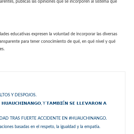
entes, públicas las opiniones que se incorporen al sistema que
idades educativas expresen la voluntad de incorporar las diversas
ransparente para tener conocimiento de qué, en qué nivel y qué
es.
LTOS Y DESPOJOS.
 𝗛𝗨𝗔𝗨𝗖𝗛𝗜𝗡𝗔𝗡𝗚𝗢, Y 𝗧𝗔𝗠𝗕𝗜É𝗡 𝗦𝗘 𝗟𝗟𝗘𝗩𝗔𝗥𝗢𝗡 𝗔
EDAD TRAS FUERTE ACCIDENTE EN #HUAUCHINANGO.
laciones basadas en el respeto, la igualdad y la empatía.