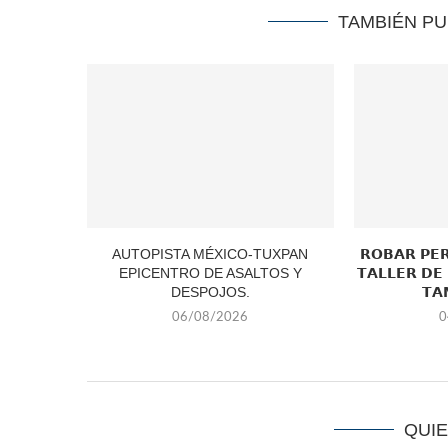
TAMBIÉN P
AUTOPISTA MÉXICO-TUXPAN
𝗥𝗢𝗕𝗔𝗥 𝗣𝗘
EPICENTRO DE ASALTOS Y
𝗧𝗔𝗟𝗟𝗘𝗥 𝗗𝗘
DESPOJOS.
𝗧𝗔
06/08/2026
0
QUI