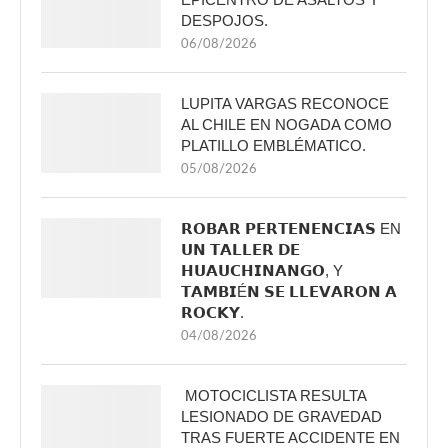
DESPOJOS.
06/08/2026
LUPITA VARGAS RECONOCE
AL CHILE EN NOGADA COMO
PLATILLO EMBLÉMATICO.
05/08/2026
𝗥𝗢𝗕𝗔𝗥 𝗣𝗘𝗥𝗧𝗘𝗡𝗘𝗡𝗖𝗜𝗔𝗦 EN
𝗨𝗡 𝗧𝗔𝗟𝗟𝗘𝗥 𝗗𝗘
𝗛𝗨𝗔𝗨𝗖𝗛𝗜𝗡𝗔𝗡𝗚𝗢, Y
𝗧𝗔𝗠𝗕𝗜É𝗡 𝗦𝗘 𝗟𝗟𝗘𝗩𝗔𝗥𝗢𝗡 𝗔
𝗥𝗢𝗖𝗞𝗬.
04/08/2026
MOTOCICLISTA RESULTA
LESIONADO DE GRAVEDAD
TRAS FUERTE ACCIDENTE EN