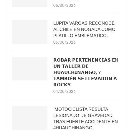
06/08/2026
LUPITA VARGAS RECONOCE
AL CHILE EN NOGADA COMO
PLATILLO EMBLÉMATICO.
05/08/2026
𝗥𝗢𝗕𝗔𝗥 𝗣𝗘𝗥𝗧𝗘𝗡𝗘𝗡𝗖𝗜𝗔𝗦 EN
𝗨𝗡 𝗧𝗔𝗟𝗟𝗘𝗥 𝗗𝗘
𝗛𝗨𝗔𝗨𝗖𝗛𝗜𝗡𝗔𝗡𝗚𝗢, Y
𝗧𝗔𝗠𝗕𝗜É𝗡 𝗦𝗘 𝗟𝗟𝗘𝗩𝗔𝗥𝗢𝗡 𝗔
𝗥𝗢𝗖𝗞𝗬.
04/08/2026
MOTOCICLISTA RESULTA
LESIONADO DE GRAVEDAD
TRAS FUERTE ACCIDENTE EN
#HUAUCHINANGO.