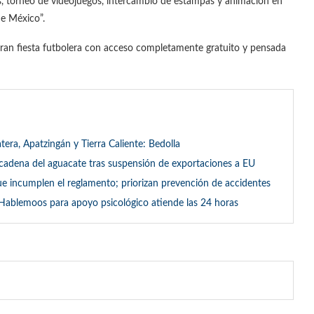
nis, torneo de videojuegos, intercambio de estampas y animación en
de México”.
a gran fiesta futbolera con acceso completamente gratuito y pensada
tera, Apatzingán y Tierra Caliente: Bedolla
 cadena del aguacate tras suspensión de exportaciones a EU
ue incumplen el reglamento; priorizan prevención de accidentes
Hablemoos para apoyo psicológico atiende las 24 horas