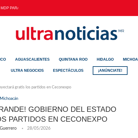
 MDP PARA MODERNIZACIÓN...
ICO
AGUASCALIENTES
QUINTANA ROO
HIDALGO
MICHO
ULTRA NEGOCIOS
ESPECTÁCULOS
¡ANÚNCIATE!
oyectará gratis los partidos en Ceconexpo
Michoacán
 GRANDE! GOBIERNO DEL ESTADO
OS PARTIDOS EN CECONEXPO
 Guerrero
28/05/2026