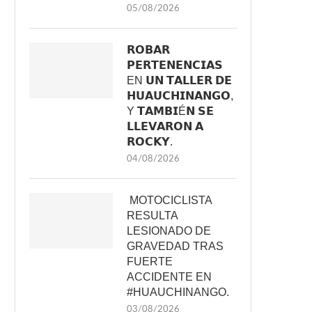
05/08/2026
𝗥𝗢𝗕𝗔𝗥
𝗣𝗘𝗥𝗧𝗘𝗡𝗘𝗡𝗖𝗜𝗔𝗦
EN 𝗨𝗡 𝗧𝗔𝗟𝗟𝗘𝗥 𝗗𝗘
𝗛𝗨𝗔𝗨𝗖𝗛𝗜𝗡𝗔𝗡𝗚𝗢,
Y 𝗧𝗔𝗠𝗕𝗜É𝗡 𝗦𝗘
𝗟𝗟𝗘𝗩𝗔𝗥𝗢𝗡 𝗔
𝗥𝗢𝗖𝗞𝗬.
04/08/2026
MOTOCICLISTA
RESULTA
LESIONADO DE
GRAVEDAD TRAS
FUERTE
ACCIDENTE EN
#HUAUCHINANGO.
03/08/2026