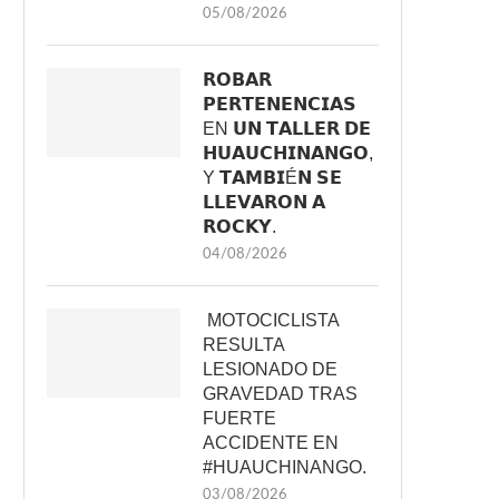
05/08/2026
𝗥𝗢𝗕𝗔𝗥
𝗣𝗘𝗥𝗧𝗘𝗡𝗘𝗡𝗖𝗜𝗔𝗦
EN 𝗨𝗡 𝗧𝗔𝗟𝗟𝗘𝗥 𝗗𝗘
𝗛𝗨𝗔𝗨𝗖𝗛𝗜𝗡𝗔𝗡𝗚𝗢,
Y 𝗧𝗔𝗠𝗕𝗜É𝗡 𝗦𝗘
𝗟𝗟𝗘𝗩𝗔𝗥𝗢𝗡 𝗔
𝗥𝗢𝗖𝗞𝗬.
04/08/2026
MOTOCICLISTA
RESULTA
LESIONADO DE
GRAVEDAD TRAS
FUERTE
ACCIDENTE EN
#HUAUCHINANGO.
03/08/2026