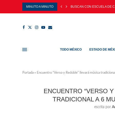
MINUTO A MINUTO
BUSCAN CON ESCUELA DE C
TODO MÉXICO
ESTADO DE MÉX
Portada
»
Encuentro “Verso y Redoble” llevará música tradiciona
ENCUENTRO “VERSO Y 
TRADICIONAL A 6 M
escrita por
A