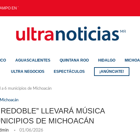
AMPO EN TULANCINGO FOMENTAR...
ICO
AGUASCALIENTES
QUINTANA ROO
HIDALGO
MICHO
ULTRA NEGOCIOS
ESPECTÁCULOS
¡ANÚNCIATE!
l a 6 municipios de Michoacán
Michoacán
REDOBLE” LLEVARÁ MÚSICA
UNICIPIOS DE MICHOACÁN
dmin
01/06/2026