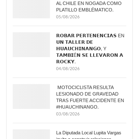
AL CHILE EN NOGADA COMO
PLATILLO EMBLÉMATICO.
05/08/2026
𝗥𝗢𝗕𝗔𝗥 𝗣𝗘𝗥𝗧𝗘𝗡𝗘𝗡𝗖𝗜𝗔𝗦 EN
𝗨𝗡 𝗧𝗔𝗟𝗟𝗘𝗥 𝗗𝗘
𝗛𝗨𝗔𝗨𝗖𝗛𝗜𝗡𝗔𝗡𝗚𝗢, Y
𝗧𝗔𝗠𝗕𝗜É𝗡 𝗦𝗘 𝗟𝗟𝗘𝗩𝗔𝗥𝗢𝗡 𝗔
𝗥𝗢𝗖𝗞𝗬.
04/08/2026
MOTOCICLISTA RESULTA
LESIONADO DE GRAVEDAD
TRAS FUERTE ACCIDENTE EN
#HUAUCHINANGO.
03/08/2026
La Diputada Local Lupita Vargas