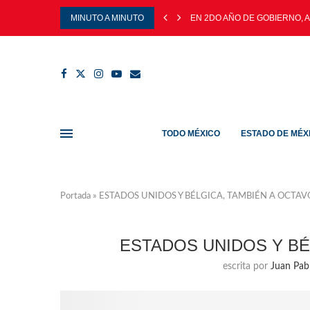
MINUTO A MINUTO
EN 2DO AÑO DE GOBIERNO, 
TODO MÉXICO
ESTADO DE MÉX
Portada
»
ESTADOS UNIDOS Y BÉLGICA, TAMBIÉN A OCTAV
ESTADOS UNIDOS Y BÉ
escrita por
Juan Pab