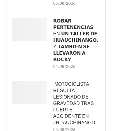
05/08/2026
𝗥𝗢𝗕𝗔𝗥
𝗣𝗘𝗥𝗧𝗘𝗡𝗘𝗡𝗖𝗜𝗔𝗦
EN 𝗨𝗡 𝗧𝗔𝗟𝗟𝗘𝗥 𝗗𝗘
𝗛𝗨𝗔𝗨𝗖𝗛𝗜𝗡𝗔𝗡𝗚𝗢,
Y 𝗧𝗔𝗠𝗕𝗜É𝗡 𝗦𝗘
𝗟𝗟𝗘𝗩𝗔𝗥𝗢𝗡 𝗔
𝗥𝗢𝗖𝗞𝗬.
04/08/2026
MOTOCICLISTA
RESULTA
LESIONADO DE
GRAVEDAD TRAS
FUERTE
ACCIDENTE EN
#HUAUCHINANGO.
03/08/2026