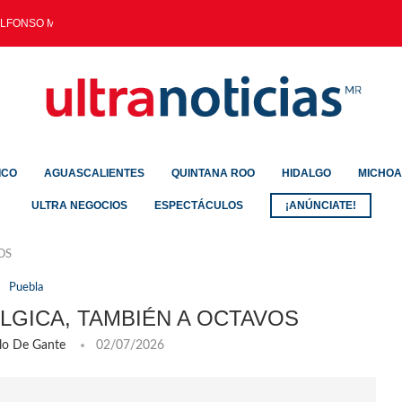
ALFONSO MARTÍNEZ CONSOLIDÓ...
ICO
AGUASCALIENTES
QUINTANA ROO
HIDALGO
MICHO
ULTRA NEGOCIOS
ESPECTÁCULOS
¡ANÚNCIATE!
OS
Puebla
LGICA, TAMBIÉN A OCTAVOS
lo De Gante
02/07/2026