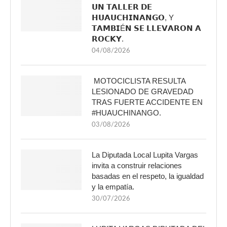
𝗨𝗡 𝗧𝗔𝗟𝗟𝗘𝗥 𝗗𝗘
𝗛𝗨𝗔𝗨𝗖𝗛𝗜𝗡𝗔𝗡𝗚𝗢, Y
𝗧𝗔𝗠𝗕𝗜É𝗡 𝗦𝗘 𝗟𝗟𝗘𝗩𝗔𝗥𝗢𝗡 𝗔
𝗥𝗢𝗖𝗞𝗬.
04/08/2026
MOTOCICLISTA RESULTA
LESIONADO DE GRAVEDAD
TRAS FUERTE ACCIDENTE EN
#HUAUCHINANGO.
03/08/2026
La Diputada Local Lupita Vargas
invita a construir relaciones
basadas en el respeto, la igualdad
y la empatía.
30/07/2026