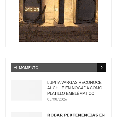
AL MOMENTO
LUPITA VARGAS RECONOCE
AL CHILE EN NOGADA COMO
PLATILLO EMBLÉMATICO.
05/08/2026
𝗥𝗢𝗕𝗔𝗥 𝗣𝗘𝗥𝗧𝗘𝗡𝗘𝗡𝗖𝗜𝗔𝗦 EN