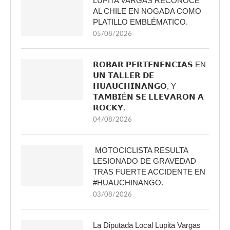
LUPITA VARGAS RECONOCE
AL CHILE EN NOGADA COMO
PLATILLO EMBLÉMATICO.
05/08/2026
𝗥𝗢𝗕𝗔𝗥 𝗣𝗘𝗥𝗧𝗘𝗡𝗘𝗡𝗖𝗜𝗔𝗦 EN
𝗨𝗡 𝗧𝗔𝗟𝗟𝗘𝗥 𝗗𝗘
𝗛𝗨𝗔𝗨𝗖𝗛𝗜𝗡𝗔𝗡𝗚𝗢, Y
𝗧𝗔𝗠𝗕𝗜É𝗡 𝗦𝗘 𝗟𝗟𝗘𝗩𝗔𝗥𝗢𝗡 𝗔
𝗥𝗢𝗖𝗞𝗬.
04/08/2026
MOTOCICLISTA RESULTA
LESIONADO DE GRAVEDAD
TRAS FUERTE ACCIDENTE EN
#HUAUCHINANGO.
03/08/2026
La Diputada Local Lupita Vargas