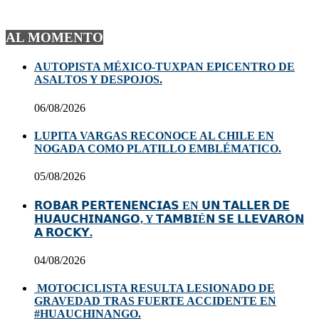
AL MOMENTO
AUTOPISTA MÉXICO-TUXPAN EPICENTRO DE
ASALTOS Y DESPOJOS.
06/08/2026
LUPITA VARGAS RECONOCE AL CHILE EN
NOGADA COMO PLATILLO EMBLÉMATICO.
05/08/2026
𝗥𝗢𝗕𝗔𝗥 𝗣𝗘𝗥𝗧𝗘𝗡𝗘𝗡𝗖𝗜𝗔𝗦 EN 𝗨𝗡 𝗧𝗔𝗟𝗟𝗘𝗥 𝗗𝗘
𝗛𝗨𝗔𝗨𝗖𝗛𝗜𝗡𝗔𝗡𝗚𝗢, Y 𝗧𝗔𝗠𝗕𝗜É𝗡 𝗦𝗘 𝗟𝗟𝗘𝗩𝗔𝗥𝗢𝗡
𝗔 𝗥𝗢𝗖𝗞𝗬.
04/08/2026
MOTOCICLISTA RESULTA LESIONADO DE
GRAVEDAD TRAS FUERTE ACCIDENTE EN
#HUAUCHINANGO.