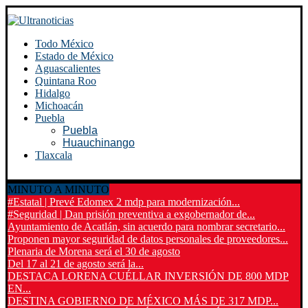
Todo México
Estado de México
Aguascalientes
Quintana Roo
Hidalgo
Michoacán
Puebla
Puebla
Huauchinango
Tlaxcala
MINUTO A MINUTO
#Estatal | Prevé Edomex 2 mdp para modernización...
#Seguridad | Dan prisión preventiva a exgobernador de...
Ayuntamiento de Acatlán, sin acuerdo para nombrar secretario...
Proponen mayor seguridad de datos personales de proveedores...
Plenaria de Morena será el 30 de agosto
Del 17 al 21 de agosto será la...
DESTACA LORENA CUÉLLAR INVERSIÓN DE 800 MDP
EN...
DESTINA GOBIERNO DE MÉXICO MÁS DE 317 MDP...