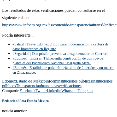
Los resultados de estas verificaciones pueden consultarse en el
siguiente enlace:
https://www.infoem.org.mx/es/contenido/transparencia#transVerificac
Podría interesarte...
#Estatal | Prevé Edomex 2 mdp para modernización y captura de
datos biométricos en Registro
#Seguridad | Dan prisión preventiva a exgobernador de Guerrero
#Edoméx | Inicia en Tlalnepantla construcción de dos nuevos
planteles del Bachillerato Nacional “Margarita Maza”
#Edoméx | Estallido de polvorín deja saldo de 2 heridos y un muerto
en Zinacantepec
Edomex
Estado de México
infoem
instituciones públicas
instituciones
públicos
Transparencia
ultranoticias
verificaciones
Compartir
Facebook
Twitter
Linkedin
Whatsapp
Telegram
Redacción Ultra Estado México
noticia anterior