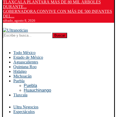
TLAXCALA PLANTARÁ MÁS DE 80 MIL ÁRBOLES
DURANTE...
GOBERNADORA CONVIVE CON MÁS DE 500 INFANTES
DEL...
sábado, agosto 8, 2026
Buscar
Todo México
Estado de México
Aguascalientes
Quintana Roo
Hidalgo
Michoacán
Puebla
Puebla
Huauchinango
Tlaxcala
Ultra Negocios
Espectáculos