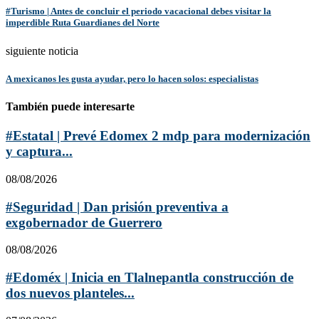
#Turismo | Antes de concluir el periodo vacacional debes visitar la
imperdible Ruta Guardianes del Norte
siguiente noticia
A mexicanos les gusta ayudar, pero lo hacen solos: especialistas
También puede interesarte
#Estatal | Prevé Edomex 2 mdp para modernización
y captura...
08/08/2026
#Seguridad | Dan prisión preventiva a
exgobernador de Guerrero
08/08/2026
#Edoméx | Inicia en Tlalnepantla construcción de
dos nuevos planteles...