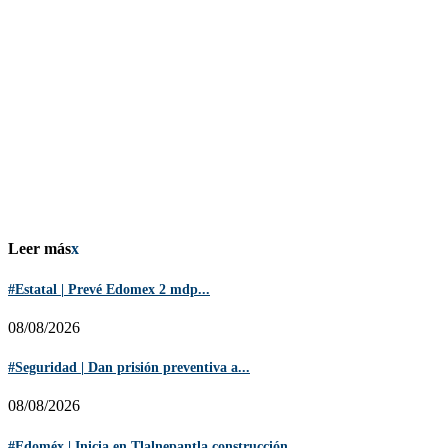
Leer más
x
#Estatal | Prevé Edomex 2 mdp...
08/08/2026
#Seguridad | Dan prisión preventiva a...
08/08/2026
#Edoméx | Inicia en Tlalnepantla construcción...