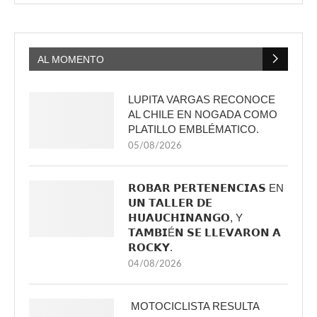
AL MOMENTO
LUPITA VARGAS RECONOCE
AL CHILE EN NOGADA COMO
PLATILLO EMBLÉMATICO.
05/08/2026
𝗥𝗢𝗕𝗔𝗥 𝗣𝗘𝗥𝗧𝗘𝗡𝗘𝗡𝗖𝗜𝗔𝗦 EN
𝗨𝗡 𝗧𝗔𝗟𝗟𝗘𝗥 𝗗𝗘
𝗛𝗨𝗔𝗨𝗖𝗛𝗜𝗡𝗔𝗡𝗚𝗢, Y
𝗧𝗔𝗠𝗕𝗜É𝗡 𝗦𝗘 𝗟𝗟𝗘𝗩𝗔𝗥𝗢𝗡 𝗔
𝗥𝗢𝗖𝗞𝗬.
04/08/2026
MOTOCICLISTA RESULTA