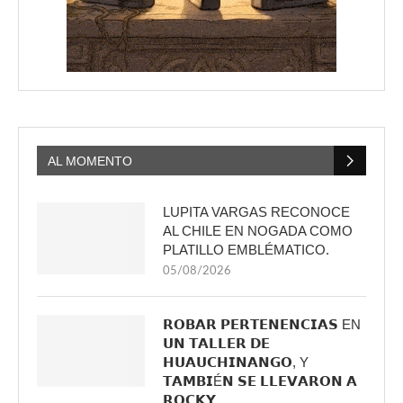
AL MOMENTO
LUPITA VARGAS RECONOCE
AL CHILE EN NOGADA COMO
PLATILLO EMBLÉMATICO.
05/08/2026
𝗥𝗢𝗕𝗔𝗥 𝗣𝗘𝗥𝗧𝗘𝗡𝗘𝗡𝗖𝗜𝗔𝗦 EN
𝗨𝗡 𝗧𝗔𝗟𝗟𝗘𝗥 𝗗𝗘
𝗛𝗨𝗔𝗨𝗖𝗛𝗜𝗡𝗔𝗡𝗚𝗢, Y
𝗧𝗔𝗠𝗕𝗜É𝗡 𝗦𝗘 𝗟𝗟𝗘𝗩𝗔𝗥𝗢𝗡 𝗔
𝗥𝗢𝗖𝗞𝗬.