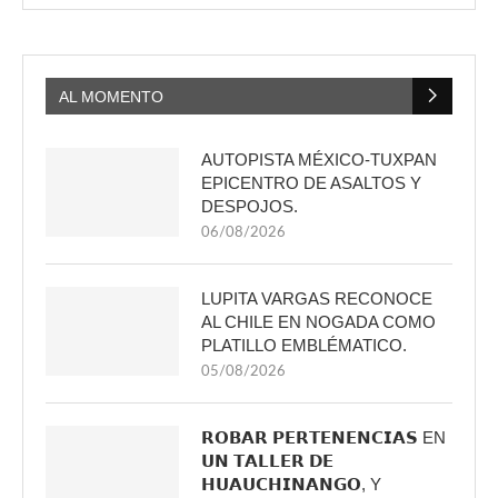
AL MOMENTO
AUTOPISTA MÉXICO-TUXPAN
EPICENTRO DE ASALTOS Y
DESPOJOS.
06/08/2026
LUPITA VARGAS RECONOCE
AL CHILE EN NOGADA COMO
PLATILLO EMBLÉMATICO.
05/08/2026
𝗥𝗢𝗕𝗔𝗥 𝗣𝗘𝗥𝗧𝗘𝗡𝗘𝗡𝗖𝗜𝗔𝗦 EN
𝗨𝗡 𝗧𝗔𝗟𝗟𝗘𝗥 𝗗𝗘
𝗛𝗨𝗔𝗨𝗖𝗛𝗜𝗡𝗔𝗡𝗚𝗢, Y