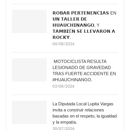
𝗥𝗢𝗕𝗔𝗥 𝗣𝗘𝗥𝗧𝗘𝗡𝗘𝗡𝗖𝗜𝗔𝗦 EN
𝗨𝗡 𝗧𝗔𝗟𝗟𝗘𝗥 𝗗𝗘
𝗛𝗨𝗔𝗨𝗖𝗛𝗜𝗡𝗔𝗡𝗚𝗢, Y
𝗧𝗔𝗠𝗕𝗜É𝗡 𝗦𝗘 𝗟𝗟𝗘𝗩𝗔𝗥𝗢𝗡 𝗔
𝗥𝗢𝗖𝗞𝗬.
04/08/2026
MOTOCICLISTA RESULTA
LESIONADO DE GRAVEDAD
TRAS FUERTE ACCIDENTE EN
#HUAUCHINANGO.
03/08/2026
La Diputada Local Lupita Vargas
invita a construir relaciones
basadas en el respeto, la igualdad
y la empatía.
30/07/2026