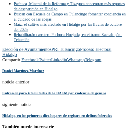
Pachuca, Mineral de la Reforma y Tizayuca concentran más reportes
de desaparición en Hidalgo
Buscan con Escuela de Campo en Tulancingo fomentar conciencia en
el cuidado de las abejas
Maíz, el cultivo más afectado en Hidalgo por las lluvias de octubre
del 2025
Rehabilitarán carretera Pachuca-Huejutla, en el tramo Zacualtipán-
Tehuetlán
Elección de Ayuntamientos
PRI Tulancingo
Proceso Electoral
Hidalgo
Compartir
Facebook
Twitter
Linkedin
Whatsapp
Telegram
Daniel Martínez Martínez
noticia anterior
Entran en paro 4 facultades de la UAEM por violencia de género
siguiente noticia
Hidalgo, en los primeros diez lugares de registro en delitos federales
También puede interesarte