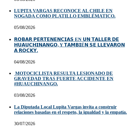
LUPITA VARGAS RECONOCE AL CHILE EN
NOGADA COMO PLATILLO EMBLÉMATICO.
05/08/2026
𝗥𝗢𝗕𝗔𝗥 𝗣𝗘𝗥𝗧𝗘𝗡𝗘𝗡𝗖𝗜𝗔𝗦 EN 𝗨𝗡 𝗧𝗔𝗟𝗟𝗘𝗥 𝗗𝗘
𝗛𝗨𝗔𝗨𝗖𝗛𝗜𝗡𝗔𝗡𝗚𝗢, Y 𝗧𝗔𝗠𝗕𝗜É𝗡 𝗦𝗘 𝗟𝗟𝗘𝗩𝗔𝗥𝗢𝗡
𝗔 𝗥𝗢𝗖𝗞𝗬.
04/08/2026
MOTOCICLISTA RESULTA LESIONADO DE
GRAVEDAD TRAS FUERTE ACCIDENTE EN
#HUAUCHINANGO.
03/08/2026
La Diputada Local Lupita Vargas invita a construir
relaciones basadas en el respeto, la igualdad y la empatía.
30/07/2026