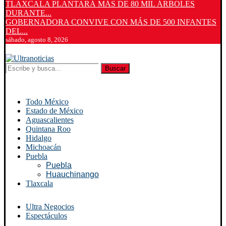
TLAXCALA PLANTARÁ MÁS DE 80 MIL ÁRBOLES
DURANTE...
GOBERNADORA CONVIVE CON MÁS DE 500 INFANTES
DEL...
sábado, agosto 8, 2026
Buscar
Todo México
Estado de México
Aguascalientes
Quintana Roo
Hidalgo
Michoacán
Puebla
Puebla
Huauchinango
Tlaxcala
Ultra Negocios
Espectáculos