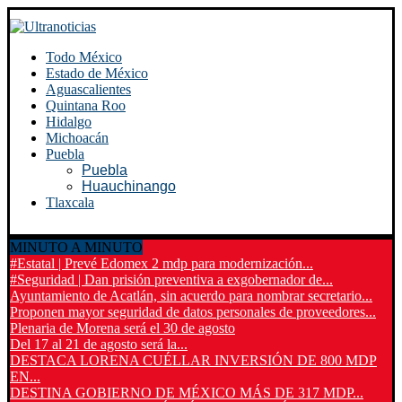
Todo México
Estado de México
Aguascalientes
Quintana Roo
Hidalgo
Michoacán
Puebla
Puebla
Huauchinango
Tlaxcala
MINUTO A MINUTO
#Estatal | Prevé Edomex 2 mdp para modernización...
#Seguridad | Dan prisión preventiva a exgobernador de...
Ayuntamiento de Acatlán, sin acuerdo para nombrar secretario...
Proponen mayor seguridad de datos personales de proveedores...
Plenaria de Morena será el 30 de agosto
Del 17 al 21 de agosto será la...
DESTACA LORENA CUÉLLAR INVERSIÓN DE 800 MDP
EN...
DESTINA GOBIERNO DE MÉXICO MÁS DE 317 MDP...