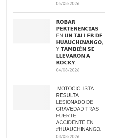
05/08/2026
𝗥𝗢𝗕𝗔𝗥
𝗣𝗘𝗥𝗧𝗘𝗡𝗘𝗡𝗖𝗜𝗔𝗦
EN 𝗨𝗡 𝗧𝗔𝗟𝗟𝗘𝗥 𝗗𝗘
𝗛𝗨𝗔𝗨𝗖𝗛𝗜𝗡𝗔𝗡𝗚𝗢,
Y 𝗧𝗔𝗠𝗕𝗜É𝗡 𝗦𝗘
𝗟𝗟𝗘𝗩𝗔𝗥𝗢𝗡 𝗔
𝗥𝗢𝗖𝗞𝗬.
04/08/2026
MOTOCICLISTA
RESULTA
LESIONADO DE
GRAVEDAD TRAS
FUERTE
ACCIDENTE EN
#HUAUCHINANGO.
03/08/2026