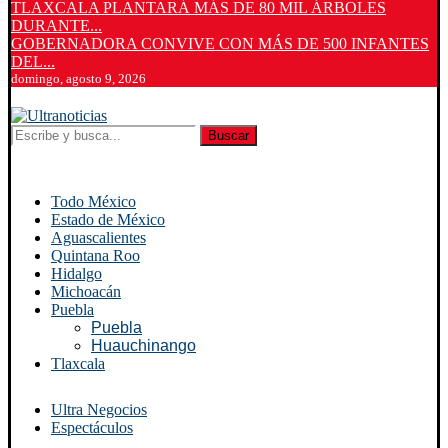
TLAXCALA PLANTARÁ MÁS DE 80 MIL ÁRBOLES
DURANTE...
GOBERNADORA CONVIVE CON MÁS DE 500 INFANTES
DEL...
domingo, agosto 9, 2026
Buscar
Todo México
Estado de México
Aguascalientes
Quintana Roo
Hidalgo
Michoacán
Puebla
Puebla
Huauchinango
Tlaxcala
Ultra Negocios
Espectáculos