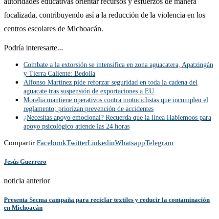
autoridades educativas orientar recursos y esfuerzos de manera
focalizada, contribuyendo así a la reducción de la violencia en los
centros escolares de Michoacán.
Podría interesarte...
Combate a la extorsión se intensifica en zona aguacatera, Apatzingán
y Tierra Caliente: Bedolla
Alfonso Martínez pide reforzar seguridad en toda la cadena del
aguacate tras suspensión de exportaciones a EU
Morelia mantiene operativos contra motociclistas que incumplen el
reglamento; priorizan prevención de accidentes
¿Necesitas apoyo emocional? Recuerda que la línea Hablemoos para
apoyo psicológico atiende las 24 horas
Compartir
Facebook
Twitter
Linkedin
Whatsapp
Telegram
Jesús Guerrero
noticia anterior
Presenta Secma campaña para reciclar textiles y reducir la contaminación
en Michoacán