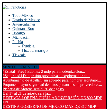
Todo México
Estado de México
Aguascalientes
Quintana Roo
Hidalgo
Michoacán
Puebla
Puebla
Huauchinango
Tlaxcala
MINUTO A MINUTO
#Estatal | Prevé Edomex 2 mdp para modernización...
#Seguridad | Dan prisión preventiva a exgobernador de...
Ayuntamiento de Acatlán, sin acuerdo para nombrar secretario...
Proponen mayor seguridad de datos personales de proveedores...
Plenaria de Morena será el 30 de agosto
Del 17 al 21 de agosto será la...
DESTACA LORENA CUÉLLAR INVERSIÓN DE 800 MDP
EN...
DESTINA GOBIERNO DE MÉXICO MÁS DE 317 MDP...