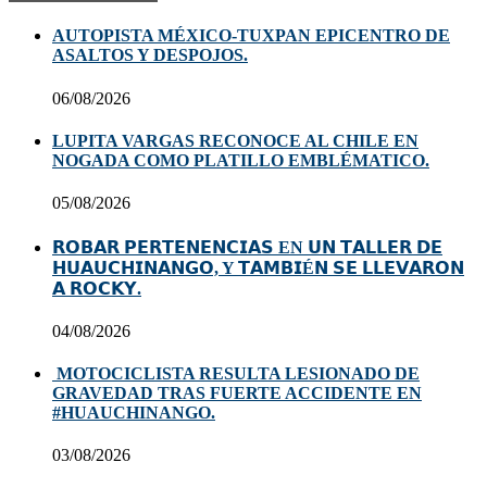
AUTOPISTA MÉXICO-TUXPAN EPICENTRO DE
ASALTOS Y DESPOJOS.
06/08/2026
LUPITA VARGAS RECONOCE AL CHILE EN
NOGADA COMO PLATILLO EMBLÉMATICO.
05/08/2026
𝗥𝗢𝗕𝗔𝗥 𝗣𝗘𝗥𝗧𝗘𝗡𝗘𝗡𝗖𝗜𝗔𝗦 EN 𝗨𝗡 𝗧𝗔𝗟𝗟𝗘𝗥 𝗗𝗘
𝗛𝗨𝗔𝗨𝗖𝗛𝗜𝗡𝗔𝗡𝗚𝗢, Y 𝗧𝗔𝗠𝗕𝗜É𝗡 𝗦𝗘 𝗟𝗟𝗘𝗩𝗔𝗥𝗢𝗡
𝗔 𝗥𝗢𝗖𝗞𝗬.
04/08/2026
MOTOCICLISTA RESULTA LESIONADO DE
GRAVEDAD TRAS FUERTE ACCIDENTE EN
#HUAUCHINANGO.
03/08/2026