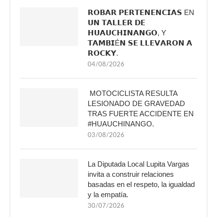
𝗥𝗢𝗕𝗔𝗥 𝗣𝗘𝗥𝗧𝗘𝗡𝗘𝗡𝗖𝗜𝗔𝗦 EN
𝗨𝗡 𝗧𝗔𝗟𝗟𝗘𝗥 𝗗𝗘
𝗛𝗨𝗔𝗨𝗖𝗛𝗜𝗡𝗔𝗡𝗚𝗢, Y
𝗧𝗔𝗠𝗕𝗜É𝗡 𝗦𝗘 𝗟𝗟𝗘𝗩𝗔𝗥𝗢𝗡 𝗔
𝗥𝗢𝗖𝗞𝗬.
04/08/2026
MOTOCICLISTA RESULTA
LESIONADO DE GRAVEDAD
TRAS FUERTE ACCIDENTE EN
#HUAUCHINANGO.
03/08/2026
La Diputada Local Lupita Vargas
invita a construir relaciones
basadas en el respeto, la igualdad
y la empatía.
30/07/2026