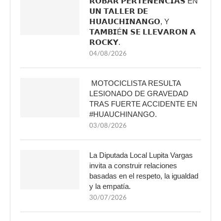
𝗥𝗢𝗕𝗔𝗥 𝗣𝗘𝗥𝗧𝗘𝗡𝗘𝗡𝗖𝗜𝗔𝗦 EN
𝗨𝗡 𝗧𝗔𝗟𝗟𝗘𝗥 𝗗𝗘
𝗛𝗨𝗔𝗨𝗖𝗛𝗜𝗡𝗔𝗡𝗚𝗢, Y
𝗧𝗔𝗠𝗕𝗜É𝗡 𝗦𝗘 𝗟𝗟𝗘𝗩𝗔𝗥𝗢𝗡 𝗔
𝗥𝗢𝗖𝗞𝗬.
04/08/2026
MOTOCICLISTA RESULTA
LESIONADO DE GRAVEDAD
TRAS FUERTE ACCIDENTE EN
#HUAUCHINANGO.
03/08/2026
La Diputada Local Lupita Vargas
invita a construir relaciones
basadas en el respeto, la igualdad
y la empatía.
30/07/2026