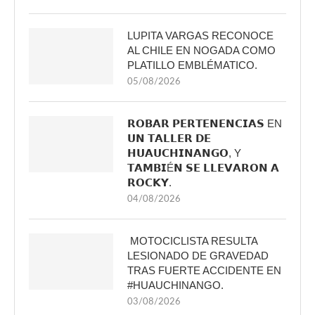
LUPITA VARGAS RECONOCE
AL CHILE EN NOGADA COMO
PLATILLO EMBLÉMATICO.
05/08/2026
𝗥𝗢𝗕𝗔𝗥 𝗣𝗘𝗥𝗧𝗘𝗡𝗘𝗡𝗖𝗜𝗔𝗦 EN
𝗨𝗡 𝗧𝗔𝗟𝗟𝗘𝗥 𝗗𝗘
𝗛𝗨𝗔𝗨𝗖𝗛𝗜𝗡𝗔𝗡𝗚𝗢, Y
𝗧𝗔𝗠𝗕𝗜É𝗡 𝗦𝗘 𝗟𝗟𝗘𝗩𝗔𝗥𝗢𝗡 𝗔
𝗥𝗢𝗖𝗞𝗬.
04/08/2026
MOTOCICLISTA RESULTA
LESIONADO DE GRAVEDAD
TRAS FUERTE ACCIDENTE EN
#HUAUCHINANGO.
03/08/2026