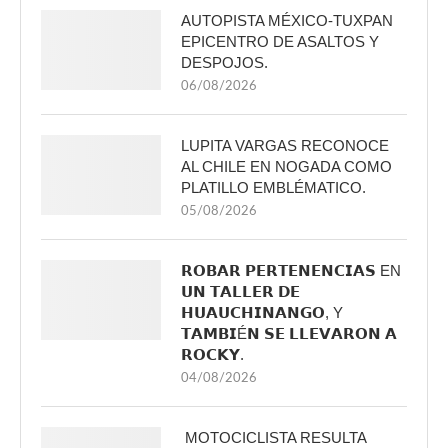
AUTOPISTA MÉXICO-TUXPAN
EPICENTRO DE ASALTOS Y
DESPOJOS.
06/08/2026
LUPITA VARGAS RECONOCE
AL CHILE EN NOGADA COMO
PLATILLO EMBLÉMATICO.
05/08/2026
𝗥𝗢𝗕𝗔𝗥 𝗣𝗘𝗥𝗧𝗘𝗡𝗘𝗡𝗖𝗜𝗔𝗦 EN
𝗨𝗡 𝗧𝗔𝗟𝗟𝗘𝗥 𝗗𝗘
𝗛𝗨𝗔𝗨𝗖𝗛𝗜𝗡𝗔𝗡𝗚𝗢, Y
𝗧𝗔𝗠𝗕𝗜É𝗡 𝗦𝗘 𝗟𝗟𝗘𝗩𝗔𝗥𝗢𝗡 𝗔
𝗥𝗢𝗖𝗞𝗬.
04/08/2026
MOTOCICLISTA RESULTA