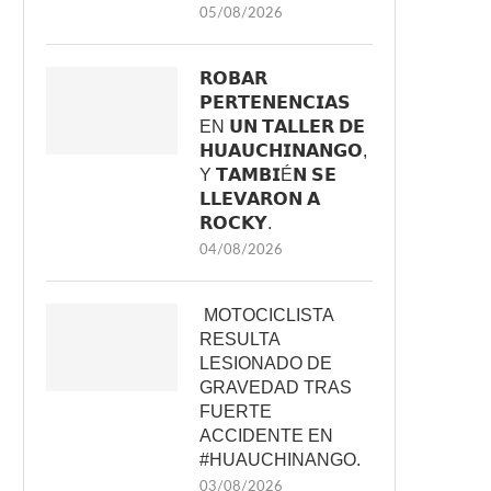
05/08/2026
𝗥𝗢𝗕𝗔𝗥
𝗣𝗘𝗥𝗧𝗘𝗡𝗘𝗡𝗖𝗜𝗔𝗦
EN 𝗨𝗡 𝗧𝗔𝗟𝗟𝗘𝗥 𝗗𝗘
𝗛𝗨𝗔𝗨𝗖𝗛𝗜𝗡𝗔𝗡𝗚𝗢,
Y 𝗧𝗔𝗠𝗕𝗜É𝗡 𝗦𝗘
𝗟𝗟𝗘𝗩𝗔𝗥𝗢𝗡 𝗔
𝗥𝗢𝗖𝗞𝗬.
04/08/2026
MOTOCICLISTA
RESULTA
LESIONADO DE
GRAVEDAD TRAS
FUERTE
ACCIDENTE EN
#HUAUCHINANGO.
03/08/2026