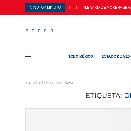
MINUTO A MINUTO
PLENARIA DE MORENA SERÁ
TODO MÉXICO
ESTADO DE MÉX
Portada
»
Odilon Lopez Nava
ETIQUETA:
O