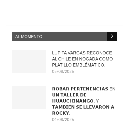
AL MOMENTO
LUPITA VARGAS RECONOCE
AL CHILE EN NOGADA COMO
PLATILLO EMBLÉMATICO.
05/08/2026
𝗥𝗢𝗕𝗔𝗥 𝗣𝗘𝗥𝗧𝗘𝗡𝗘𝗡𝗖𝗜𝗔𝗦 EN
𝗨𝗡 𝗧𝗔𝗟𝗟𝗘𝗥 𝗗𝗘
𝗛𝗨𝗔𝗨𝗖𝗛𝗜𝗡𝗔𝗡𝗚𝗢, Y
𝗧𝗔𝗠𝗕𝗜É𝗡 𝗦𝗘 𝗟𝗟𝗘𝗩𝗔𝗥𝗢𝗡 𝗔
𝗥𝗢𝗖𝗞𝗬.
04/08/2026