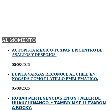
AL MOMENTO
AUTOPISTA MÉXICO-TUXPAN EPICENTRO DE
ASALTOS Y DESPOJOS.
06/08/2026
LUPITA VARGAS RECONOCE AL CHILE EN
NOGADA COMO PLATILLO EMBLÉMATICO.
05/08/2026
𝗥𝗢𝗕𝗔𝗥 𝗣𝗘𝗥𝗧𝗘𝗡𝗘𝗡𝗖𝗜𝗔𝗦 EN 𝗨𝗡 𝗧𝗔𝗟𝗟𝗘𝗥 𝗗𝗘
𝗛𝗨𝗔𝗨𝗖𝗛𝗜𝗡𝗔𝗡𝗚𝗢, Y 𝗧𝗔𝗠𝗕𝗜É𝗡 𝗦𝗘 𝗟𝗟𝗘𝗩𝗔𝗥𝗢𝗡
𝗔 𝗥𝗢𝗖𝗞𝗬.