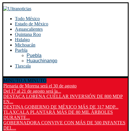
Todo México
Estado de México
Aguascalientes
Quintana Roo
Hidalgo
Michoacán
Puebla
Puebla
Huauchinango
Tlaxcala
MINUTO A MINUTO
Plenaria de Morena será el 30 de agosto
Del 17 al 21 de agosto será la...
DESTACA LORENA CUÉLLAR INVERSIÓN DE 800 MDP
EN...
DESTINA GOBIERNO DE MÉXICO MÁS DE 317 MDP...
TLAXCALA PLANTARÁ MÁS DE 80 MIL ÁRBOLES
DURANTE...
GOBERNADORA CONVIVE CON MÁS DE 500 INFANTES
DEL...