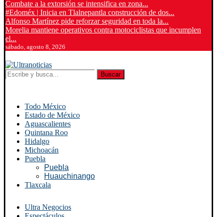
Combate a la extorsión se intensifica en zona...
#Edoméx | Inicia en Tlalnepantla construcción de dos...
Alfonso Martínez pide reforzar seguridad en toda la...
Morelia mantiene operativos contra motociclistas que incumplen
el...
sábado, agosto 8, 2026
Buscar
Todo México
Estado de México
Aguascalientes
Quintana Roo
Hidalgo
Michoacán
Puebla
Puebla
Huauchinango
Tlaxcala
Ultra Negocios
Espectáculos