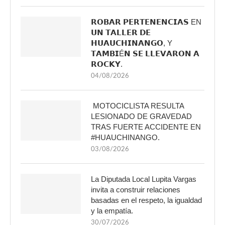
𝗥𝗢𝗕𝗔𝗥 𝗣𝗘𝗥𝗧𝗘𝗡𝗘𝗡𝗖𝗜𝗔𝗦 EN
𝗨𝗡 𝗧𝗔𝗟𝗟𝗘𝗥 𝗗𝗘
𝗛𝗨𝗔𝗨𝗖𝗛𝗜𝗡𝗔𝗡𝗚𝗢, Y
𝗧𝗔𝗠𝗕𝗜É𝗡 𝗦𝗘 𝗟𝗟𝗘𝗩𝗔𝗥𝗢𝗡 𝗔
𝗥𝗢𝗖𝗞𝗬.
04/08/2026
MOTOCICLISTA RESULTA
LESIONADO DE GRAVEDAD
TRAS FUERTE ACCIDENTE EN
#HUAUCHINANGO.
03/08/2026
La Diputada Local Lupita Vargas
invita a construir relaciones
basadas en el respeto, la igualdad
y la empatía.
30/07/2026