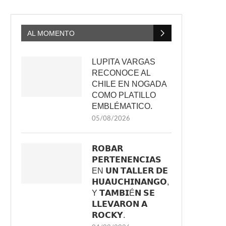
AL MOMENTO
LUPITA VARGAS
RECONOCE AL
CHILE EN NOGADA
COMO PLATILLO
EMBLÉMATICO.
05/08/2026
𝗥𝗢𝗕𝗔𝗥
𝗣𝗘𝗥𝗧𝗘𝗡𝗘𝗡𝗖𝗜𝗔𝗦
EN 𝗨𝗡 𝗧𝗔𝗟𝗟𝗘𝗥 𝗗𝗘
𝗛𝗨𝗔𝗨𝗖𝗛𝗜𝗡𝗔𝗡𝗚𝗢,
Y 𝗧𝗔𝗠𝗕𝗜É𝗡 𝗦𝗘
𝗟𝗟𝗘𝗩𝗔𝗥𝗢𝗡 𝗔
𝗥𝗢𝗖𝗞𝗬.