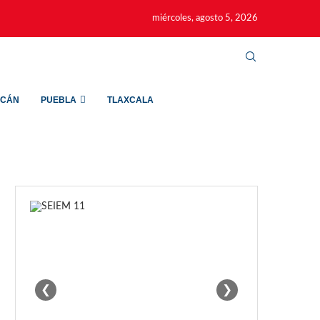
miércoles, agosto 5, 2026
ACÁN
PUEBLA
TLAXCALA
❮
❯