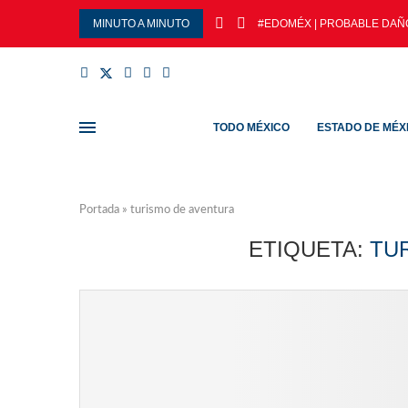
MINUTO A MINUTO
#EDOMÉX | PROBABLE DAÑO 
TODO MÉXICO
ESTADO DE MÉX
Portada
»
turismo de aventura
ETIQUETA:
TU