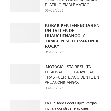
PLATILLO EMBLÉMATICO.
05/08/2026
𝗥𝗢𝗕𝗔𝗥 𝗣𝗘𝗥𝗧𝗘𝗡𝗘𝗡𝗖𝗜𝗔𝗦 EN
𝗨𝗡 𝗧𝗔𝗟𝗟𝗘𝗥 𝗗𝗘
𝗛𝗨𝗔𝗨𝗖𝗛𝗜𝗡𝗔𝗡𝗚𝗢, Y
𝗧𝗔𝗠𝗕𝗜É𝗡 𝗦𝗘 𝗟𝗟𝗘𝗩𝗔𝗥𝗢𝗡 𝗔
𝗥𝗢𝗖𝗞𝗬.
04/08/2026
MOTOCICLISTA RESULTA
LESIONADO DE GRAVEDAD
TRAS FUERTE ACCIDENTE EN
#HUAUCHINANGO.
03/08/2026
La Diputada Local Lupita Vargas
invita a construir relaciones