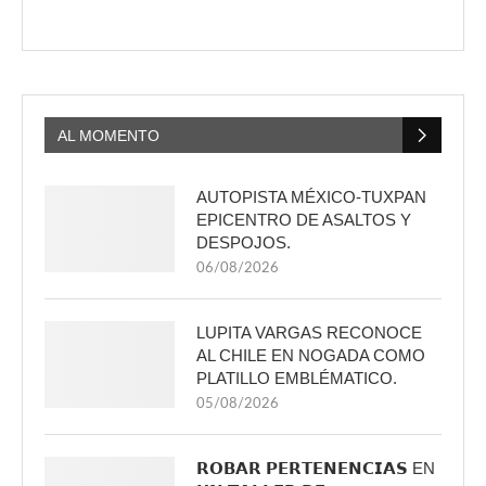
AL MOMENTO
AUTOPISTA MÉXICO-TUXPAN
EPICENTRO DE ASALTOS Y
DESPOJOS.
06/08/2026
LUPITA VARGAS RECONOCE
AL CHILE EN NOGADA COMO
PLATILLO EMBLÉMATICO.
05/08/2026
𝗥𝗢𝗕𝗔𝗥 𝗣𝗘𝗥𝗧𝗘𝗡𝗘𝗡𝗖𝗜𝗔𝗦 EN