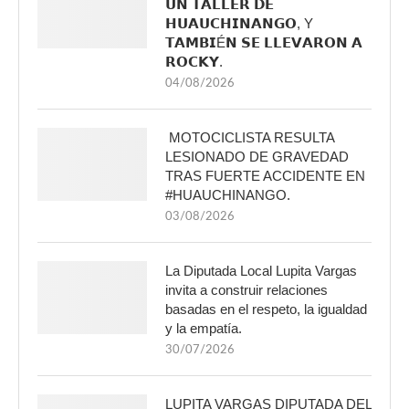
𝗨𝗡 𝗧𝗔𝗟𝗟𝗘𝗥 𝗗𝗘
𝗛𝗨𝗔𝗨𝗖𝗛𝗜𝗡𝗔𝗡𝗚𝗢, Y
𝗧𝗔𝗠𝗕𝗜É𝗡 𝗦𝗘 𝗟𝗟𝗘𝗩𝗔𝗥𝗢𝗡 𝗔
𝗥𝗢𝗖𝗞𝗬.
04/08/2026
MOTOCICLISTA RESULTA
LESIONADO DE GRAVEDAD
TRAS FUERTE ACCIDENTE EN
#HUAUCHINANGO.
03/08/2026
La Diputada Local Lupita Vargas
invita a construir relaciones
basadas en el respeto, la igualdad
y la empatía.
30/07/2026
LUPITA VARGAS DIPUTADA DEL