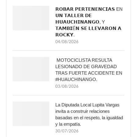
𝗥𝗢𝗕𝗔𝗥 𝗣𝗘𝗥𝗧𝗘𝗡𝗘𝗡𝗖𝗜𝗔𝗦 EN
𝗨𝗡 𝗧𝗔𝗟𝗟𝗘𝗥 𝗗𝗘
𝗛𝗨𝗔𝗨𝗖𝗛𝗜𝗡𝗔𝗡𝗚𝗢, Y
𝗧𝗔𝗠𝗕𝗜É𝗡 𝗦𝗘 𝗟𝗟𝗘𝗩𝗔𝗥𝗢𝗡 𝗔
𝗥𝗢𝗖𝗞𝗬.
04/08/2026
MOTOCICLISTA RESULTA
LESIONADO DE GRAVEDAD
TRAS FUERTE ACCIDENTE EN
#HUAUCHINANGO.
03/08/2026
La Diputada Local Lupita Vargas
invita a construir relaciones
basadas en el respeto, la igualdad
y la empatía.
30/07/2026