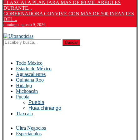
TLAXCALA PLANTARÁ MÁS DE 80 MIL ÁRBOLES
DURANTE...
GOBERNADORA CONVIVE CON MÁS DE 500 INFANTES
DEL...
domingo, agosto 9, 2026
Buscar
Todo México
Estado de México
Aguascalientes
Quintana Roo
Hidalgo
Michoacán
Puebla
Puebla
Huauchinango
Tlaxcala
Ultra Negocios
Espectáculos