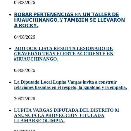
05/08/2026
𝗥𝗢𝗕𝗔𝗥 𝗣𝗘𝗥𝗧𝗘𝗡𝗘𝗡𝗖𝗜𝗔𝗦 EN 𝗨𝗡 𝗧𝗔𝗟𝗟𝗘𝗥 𝗗𝗘
𝗛𝗨𝗔𝗨𝗖𝗛𝗜𝗡𝗔𝗡𝗚𝗢, Y 𝗧𝗔𝗠𝗕𝗜É𝗡 𝗦𝗘 𝗟𝗟𝗘𝗩𝗔𝗥𝗢𝗡
𝗔 𝗥𝗢𝗖𝗞𝗬.
04/08/2026
MOTOCICLISTA RESULTA LESIONADO DE
GRAVEDAD TRAS FUERTE ACCIDENTE EN
#HUAUCHINANGO.
03/08/2026
La Diputada Local Lupita Vargas invita a construir
relaciones basadas en el respeto, la igualdad y la empatía.
30/07/2026
LUPITA VARGAS DIPUTADA DEL DISTRITO 01
ANUNCIA LA PROYECCIÓN TITULADA
LLAMARSE OLIMPIA.