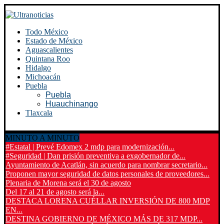
Todo México
Estado de México
Aguascalientes
Quintana Roo
Hidalgo
Michoacán
Puebla
Puebla
Huauchinango
Tlaxcala
MINUTO A MINUTO
#Estatal | Prevé Edomex 2 mdp para modernización...
#Seguridad | Dan prisión preventiva a exgobernador de...
Ayuntamiento de Acatlán, sin acuerdo para nombrar secretario...
Proponen mayor seguridad de datos personales de proveedores...
Plenaria de Morena será el 30 de agosto
Del 17 al 21 de agosto será la...
DESTACA LORENA CUÉLLAR INVERSIÓN DE 800 MDP
EN...
DESTINA GOBIERNO DE MÉXICO MÁS DE 317 MDP...