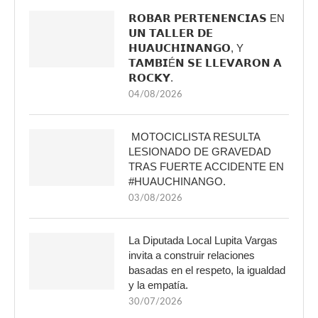
𝗥𝗢𝗕𝗔𝗥 𝗣𝗘𝗥𝗧𝗘𝗡𝗘𝗡𝗖𝗜𝗔𝗦 EN
𝗨𝗡 𝗧𝗔𝗟𝗟𝗘𝗥 𝗗𝗘
𝗛𝗨𝗔𝗨𝗖𝗛𝗜𝗡𝗔𝗡𝗚𝗢, Y
𝗧𝗔𝗠𝗕𝗜É𝗡 𝗦𝗘 𝗟𝗟𝗘𝗩𝗔𝗥𝗢𝗡 𝗔
𝗥𝗢𝗖𝗞𝗬.
04/08/2026
MOTOCICLISTA RESULTA
LESIONADO DE GRAVEDAD
TRAS FUERTE ACCIDENTE EN
#HUAUCHINANGO.
03/08/2026
La Diputada Local Lupita Vargas
invita a construir relaciones
basadas en el respeto, la igualdad
y la empatía.
30/07/2026