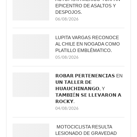
EPICENTRO DE ASALTOS Y
DESPOJOS.
06/08/2026
LUPITA VARGAS RECONOCE
AL CHILE EN NOGADA COMO
PLATILLO EMBLÉMATICO.
05/08/2026
𝗥𝗢𝗕𝗔𝗥 𝗣𝗘𝗥𝗧𝗘𝗡𝗘𝗡𝗖𝗜𝗔𝗦 EN
𝗨𝗡 𝗧𝗔𝗟𝗟𝗘𝗥 𝗗𝗘
𝗛𝗨𝗔𝗨𝗖𝗛𝗜𝗡𝗔𝗡𝗚𝗢, Y
𝗧𝗔𝗠𝗕𝗜É𝗡 𝗦𝗘 𝗟𝗟𝗘𝗩𝗔𝗥𝗢𝗡 𝗔
𝗥𝗢𝗖𝗞𝗬.
04/08/2026
MOTOCICLISTA RESULTA
LESIONADO DE GRAVEDAD