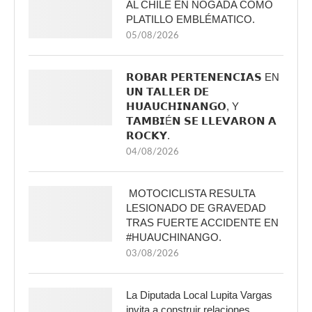
AL CHILE EN NOGADA COMO
PLATILLO EMBLÉMATICO.
05/08/2026
𝗥𝗢𝗕𝗔𝗥 𝗣𝗘𝗥𝗧𝗘𝗡𝗘𝗡𝗖𝗜𝗔𝗦 EN
𝗨𝗡 𝗧𝗔𝗟𝗟𝗘𝗥 𝗗𝗘
𝗛𝗨𝗔𝗨𝗖𝗛𝗜𝗡𝗔𝗡𝗚𝗢, Y
𝗧𝗔𝗠𝗕𝗜É𝗡 𝗦𝗘 𝗟𝗟𝗘𝗩𝗔𝗥𝗢𝗡 𝗔
𝗥𝗢𝗖𝗞𝗬.
04/08/2026
MOTOCICLISTA RESULTA
LESIONADO DE GRAVEDAD
TRAS FUERTE ACCIDENTE EN
#HUAUCHINANGO.
03/08/2026
La Diputada Local Lupita Vargas
invita a construir relaciones