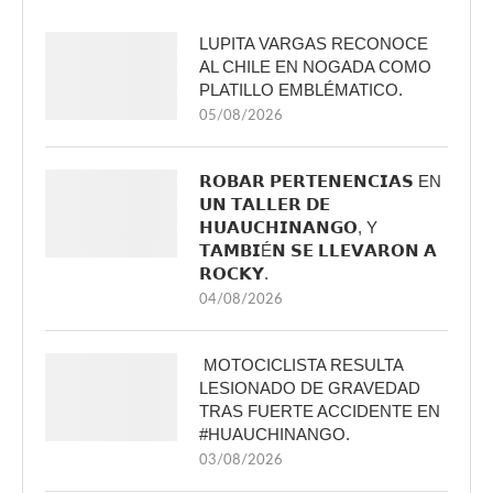
LUPITA VARGAS RECONOCE
AL CHILE EN NOGADA COMO
PLATILLO EMBLÉMATICO.
05/08/2026
𝗥𝗢𝗕𝗔𝗥 𝗣𝗘𝗥𝗧𝗘𝗡𝗘𝗡𝗖𝗜𝗔𝗦 EN
𝗨𝗡 𝗧𝗔𝗟𝗟𝗘𝗥 𝗗𝗘
𝗛𝗨𝗔𝗨𝗖𝗛𝗜𝗡𝗔𝗡𝗚𝗢, Y
𝗧𝗔𝗠𝗕𝗜É𝗡 𝗦𝗘 𝗟𝗟𝗘𝗩𝗔𝗥𝗢𝗡 𝗔
𝗥𝗢𝗖𝗞𝗬.
04/08/2026
MOTOCICLISTA RESULTA
LESIONADO DE GRAVEDAD
TRAS FUERTE ACCIDENTE EN
#HUAUCHINANGO.
03/08/2026