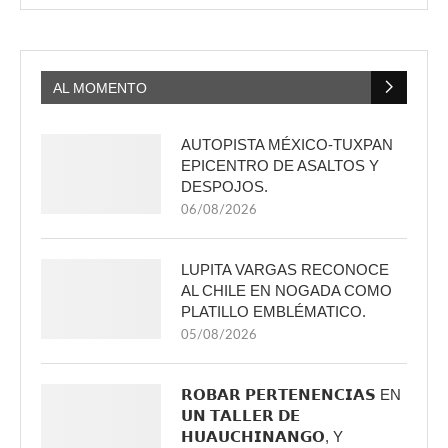
AL MOMENTO
AUTOPISTA MÉXICO-TUXPAN
EPICENTRO DE ASALTOS Y
DESPOJOS.
06/08/2026
LUPITA VARGAS RECONOCE
AL CHILE EN NOGADA COMO
PLATILLO EMBLÉMATICO.
05/08/2026
𝗥𝗢𝗕𝗔𝗥 𝗣𝗘𝗥𝗧𝗘𝗡𝗘𝗡𝗖𝗜𝗔𝗦 EN
𝗨𝗡 𝗧𝗔𝗟𝗟𝗘𝗥 𝗗𝗘
𝗛𝗨𝗔𝗨𝗖𝗛𝗜𝗡𝗔𝗡𝗚𝗢, Y