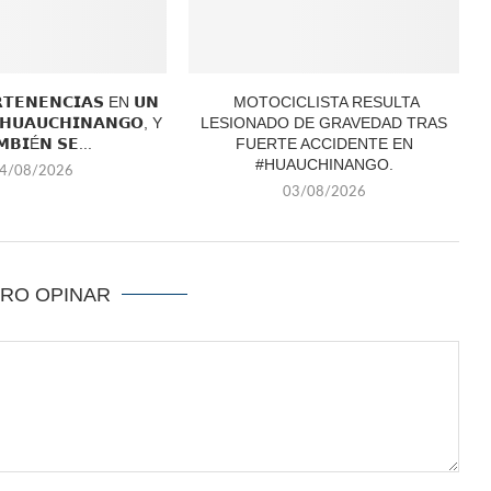
𝗧𝗘𝗡𝗘𝗡𝗖𝗜𝗔𝗦 EN 𝗨𝗡
MOTOCICLISTA RESULTA
 𝗛𝗨𝗔𝗨𝗖𝗛𝗜𝗡𝗔𝗡𝗚𝗢, Y
LESIONADO DE GRAVEDAD TRAS
𝗠𝗕𝗜É𝗡 𝗦𝗘...
FUERTE ACCIDENTE EN
#HUAUCHINANGO.
4/08/2026
03/08/2026
ERO OPINAR