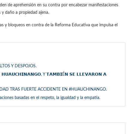
den de aprehensión en su contra por encabezar manifestaciones
y daño a propiedad ajena.
has y bloqueos en contra de la Reforma Educativa que impulsa el
LTOS Y DESPOJOS.
 𝗛𝗨𝗔𝗨𝗖𝗛𝗜𝗡𝗔𝗡𝗚𝗢, Y 𝗧𝗔𝗠𝗕𝗜É𝗡 𝗦𝗘 𝗟𝗟𝗘𝗩𝗔𝗥𝗢𝗡 𝗔
EDAD TRAS FUERTE ACCIDENTE EN #HUAUCHINANGO.
laciones basadas en el respeto, la igualdad y la empatía.