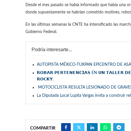
Desde el mes pasado se había informado que había una or
donde supuestamente se habrían cometido motines, robos 
En las últimas semanas la CNTE ha intensificado las marc
Gobierno Federal.
Podría interesarte...
AUTOPISTA MÉXICO-TUXPAN EPICENTRO DE ASA
𝗥𝗢𝗕𝗔𝗥 𝗣𝗘𝗥𝗧𝗘𝗡𝗘𝗡𝗖𝗜𝗔𝗦 EN 𝗨𝗡 𝗧𝗔𝗟𝗟𝗘𝗥 𝗗
𝗥𝗢𝗖𝗞𝗬.
MOTOCICLISTA RESULTA LESIONADO DE GRAV
La Diputada Local Lupita Vargas invita a construir re
COMPARTIR