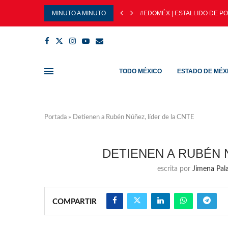
MINUTO A MINUTO
#EDOMÉX | ESTALLIDO DE PO
TODO MÉXICO
ESTADO DE MÉX
Portada
»
Detienen a Rubén Núñez, líder de la CNTE
DETIENEN A RUBÉN 
escrita por
Jimena Pala
COMPARTIR