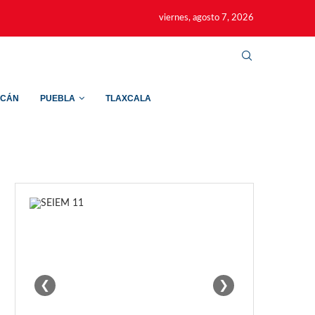
viernes, agosto 7, 2026
ACÁN
PUEBLA
TLAXCALA
❮
❯