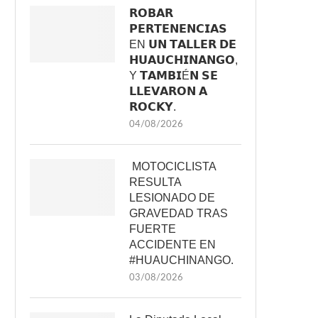
𝗥𝗢𝗕𝗔𝗥
𝗣𝗘𝗥𝗧𝗘𝗡𝗘𝗡𝗖𝗜𝗔𝗦
EN 𝗨𝗡 𝗧𝗔𝗟𝗟𝗘𝗥 𝗗𝗘
𝗛𝗨𝗔𝗨𝗖𝗛𝗜𝗡𝗔𝗡𝗚𝗢,
Y 𝗧𝗔𝗠𝗕𝗜É𝗡 𝗦𝗘
𝗟𝗟𝗘𝗩𝗔𝗥𝗢𝗡 𝗔
𝗥𝗢𝗖𝗞𝗬.
04/08/2026
MOTOCICLISTA
RESULTA
LESIONADO DE
GRAVEDAD TRAS
FUERTE
ACCIDENTE EN
#HUAUCHINANGO.
03/08/2026