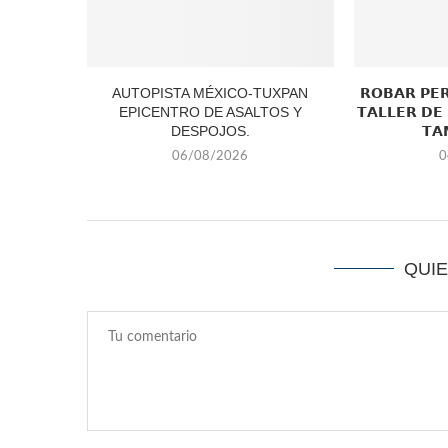
AUTOPISTA MÉXICO-TUXPAN
𝗥𝗢𝗕𝗔𝗥 𝗣𝗘
EPICENTRO DE ASALTOS Y
𝗧𝗔𝗟𝗟𝗘𝗥 𝗗𝗘
DESPOJOS.
𝗧𝗔
06/08/2026
0
QUI