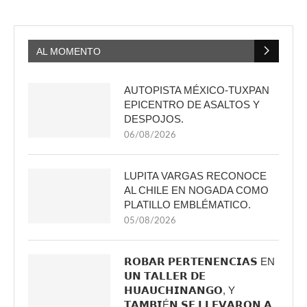
AL MOMENTO
AUTOPISTA MÉXICO-TUXPAN
EPICENTRO DE ASALTOS Y
DESPOJOS.
06/08/2026
LUPITA VARGAS RECONOCE
AL CHILE EN NOGADA COMO
PLATILLO EMBLÉMATICO.
05/08/2026
𝗥𝗢𝗕𝗔𝗥 𝗣𝗘𝗥𝗧𝗘𝗡𝗘𝗡𝗖𝗜𝗔𝗦 EN
𝗨𝗡 𝗧𝗔𝗟𝗟𝗘𝗥 𝗗𝗘
𝗛𝗨𝗔𝗨𝗖𝗛𝗜𝗡𝗔𝗡𝗚𝗢, Y
𝗧𝗔𝗠𝗕𝗜É𝗡 𝗦𝗘 𝗟𝗟𝗘𝗩𝗔𝗥𝗢𝗡 𝗔