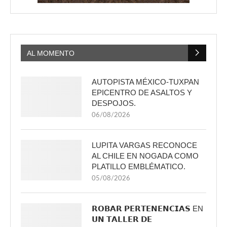
AL MOMENTO
AUTOPISTA MÉXICO-TUXPAN
EPICENTRO DE ASALTOS Y
DESPOJOS.
06/08/2026
LUPITA VARGAS RECONOCE
AL CHILE EN NOGADA COMO
PLATILLO EMBLÉMATICO.
05/08/2026
𝗥𝗢𝗕𝗔𝗥 𝗣𝗘𝗥𝗧𝗘𝗡𝗘𝗡𝗖𝗜𝗔𝗦 EN
𝗨𝗡 𝗧𝗔𝗟𝗟𝗘𝗥 𝗗𝗘