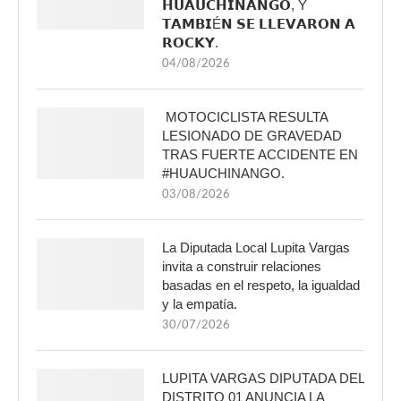
𝗛𝗨𝗔𝗨𝗖𝗛𝗜𝗡𝗔𝗡𝗚𝗢, Y
𝗧𝗔𝗠𝗕𝗜É𝗡 𝗦𝗘 𝗟𝗟𝗘𝗩𝗔𝗥𝗢𝗡 𝗔
𝗥𝗢𝗖𝗞𝗬.
04/08/2026
MOTOCICLISTA RESULTA
LESIONADO DE GRAVEDAD
TRAS FUERTE ACCIDENTE EN
#HUAUCHINANGO.
03/08/2026
La Diputada Local Lupita Vargas
invita a construir relaciones
basadas en el respeto, la igualdad
y la empatía.
30/07/2026
LUPITA VARGAS DIPUTADA DEL
DISTRITO 01 ANUNCIA LA